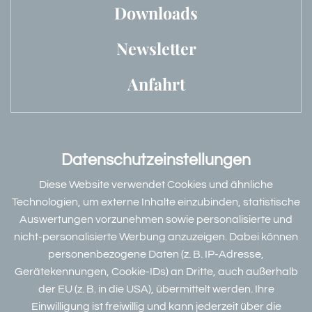
Downloads
Newsletter
Anfahrt
Datenschutzeinstellungen
Bewertungen & Partner
Diese Website verwendet Cookies und ähnliche
Technologien, um externe Inhalte einzubinden, statistische
Auswertungen vorzunehmen sowie personalisierte und
nicht-personalisierte Werbung anzuzeigen. Dabei können
Datenschutz
personenbezogene Daten (z. B. IP-Adresse,
Dieser Inhalt ist nur sichtbar wenn Sie Cookies von
W
Gerätekennungen, Cookie-IDs) an Dritte, auch außerhalb
"DEHOGA Deutsche Hotelklassifizierung GmbH"
der EU (z. B. in die USA), übermittelt werden. Ihre
akzeptieren.
Einwilligung ist freiwillig und kann jederzeit über die