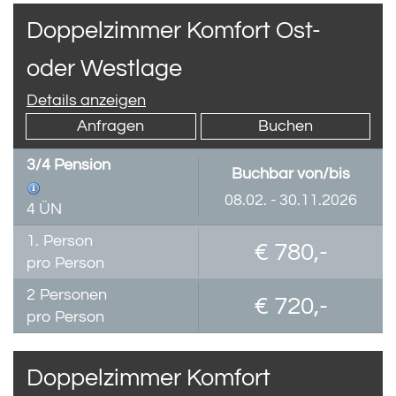
Doppelzimmer Komfort Ost-
oder Westlage
Details anzeigen
Anfragen
Buchen
3/4 Pension
Buchbar von/bis
08.02. - 30.11.2026
4 ÜN
1.
Person
€ 780,-
pro Person
2
Personen
€ 720,-
pro Person
Doppelzimmer Komfort