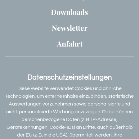
Downloads
Newsletter
Anfahrt
Datenschutzeinstellungen
Bewertungen & Partner
Diese Website verwendet Cookies und ähnliche
Technologien, um externe Inhalte einzubinden, statistische
Auswertungen vorzunehmen sowie personalisierte und
nicht-personalisierte Werbung anzuzeigen. Dabei können
Datenschutz
personenbezogene Daten (z. B. IP-Adresse,
Dieser Inhalt ist nur sichtbar wenn Sie Cookies von
W
Gerätekennungen, Cookie-IDs) an Dritte, auch außerhalb
"DEHOGA Deutsche Hotelklassifizierung GmbH"
der EU (z. B. in die USA), übermittelt werden. Ihre