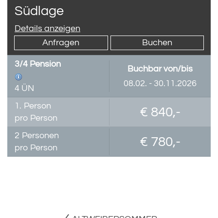
Südlage
Details anzeigen
Anfragen
Buchen
3/4 Pension
Buchbar von/bis
08.02. - 30.11.2026
4 ÜN
1.
Person
€ 840,-
pro Person
2
Personen
€ 780,-
pro Person