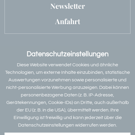
Newsletter
Anfahrt
Datenschutzeinstellungen
Bewertungen & Partner
Diese Website verwendet Cookies und ähnliche
Technologien, um externe Inhalte einzubinden, statistische
Auswertungen vorzunehmen sowie personalisierte und
nicht-personalisierte Werbung anzuzeigen. Dabei können
Datenschutz
personenbezogene Daten (z. B. IP-Adresse,
Dieser Inhalt ist nur sichtbar wenn Sie Cookies von
W
Gerätekennungen, Cookie-IDs) an Dritte, auch außerhalb
"DEHOGA Deutsche Hotelklassifizierung GmbH"
der EU (z. B. in die USA), übermittelt werden. Ihre
akzeptieren.
Einwilligung ist freiwillig und kann jederzeit über die
Akzeptieren
Einstellungen
Datenschutzeinstellungen widerrufen werden.