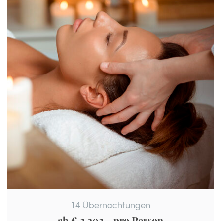
14
Übernachtungen
ab
€ 2.202,-
pro Person