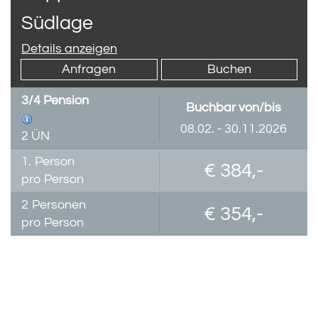
Südlage
Details anzeigen
Anfragen
Buchen
3/4 Pension
Buchbar von/bis
08.02. - 30.11.2026
2 ÜN
1.
Person
€ 384,-
pro Person
2
Personen
€ 354,-
pro Person