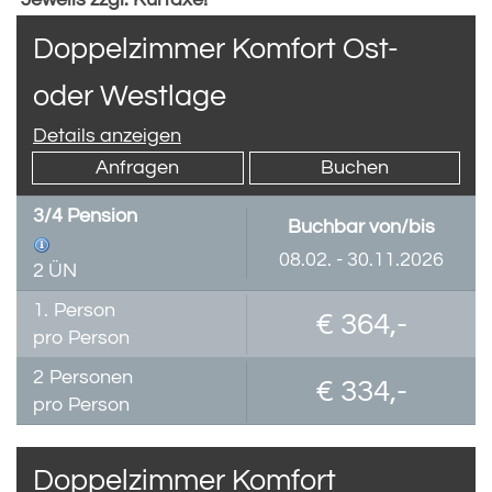
Doppelzimmer Komfort Ost-
oder Westlage
Details anzeigen
Anfragen
Buchen
3/4 Pension
Buchbar von/bis
08.02. - 30.11.2026
2 ÜN
1.
Person
€ 364,-
pro Person
2
Personen
€ 334,-
pro Person
Doppelzimmer Komfort