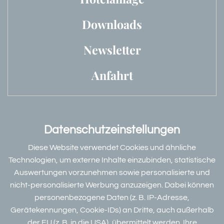
Downloads
Newsletter
Anfahrt
Datenschutzeinstellungen
Bewertungen & Partner
Diese Website verwendet Cookies und ähnliche
Technologien, um externe Inhalte einzubinden, statistische
Auswertungen vorzunehmen sowie personalisierte und
nicht-personalisierte Werbung anzuzeigen. Dabei können
Datenschutz
personenbezogene Daten (z. B. IP-Adresse,
Dieser Inhalt ist nur sichtbar wenn Sie Cookies von
W
Gerätekennungen, Cookie-IDs) an Dritte, auch außerhalb
"DEHOGA Deutsche Hotelklassifizierung GmbH"
der EU (z. B. in die USA), übermittelt werden. Ihre